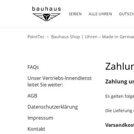
SERIEN
ALLE UHREN
GUTSCH
PointTec
Bauhaus Shop | Uhren – Made in Germ
Zahlu
FAQs
Unser Vertriebs-Innendienst
Zahlung u
leitet Sie weiter:
AGB
Es gelten fol
Datenschutzerklärung
Die Lieferung 
Impressum
Versandkos
Kontakt