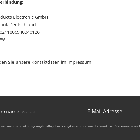
erbindung:
ducts Electronic GmbH
bank Deutschland
00211806940340126
WW
nden Sie unsere Kontaktdaten im Impressum.
Vorname
Optional
nformiert mich zukünftig regelmäßig über Neuigkeiten rund um die Point Tec. Sie können den 