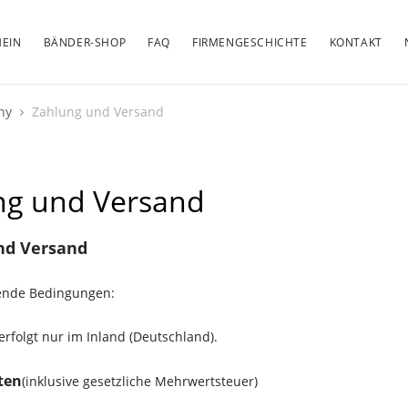
EIN
BÄNDER-SHOP
FAQ
FIRMENGESCHICHTE
KONTAKT
any
Zahlung und Versand
ng und Versand
nd Versand
gende Bedingungen:
erfolgt nur im Inland (Deutschland).
ten
(inklusive gesetzliche Mehrwertsteuer)