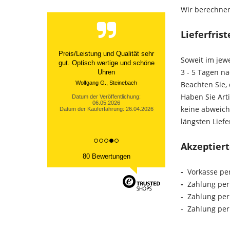
Wir berechnen
Lieferfris
Preis/Leistung und Qualität sehr
Soweit im jewe
gut. Optisch wertige und schöne
3 - 5 Tagen n
Uhren
Wolfgang G., Steinebach
Beachten Sie, 
Haben Sie Art
Datum der Veröffentlichung:
06.05.2026
keine abweich
Datum der Kauferfahrung: 26.04.2026
längsten Liefe
Akzeptier
80 Bewertungen
-
Vorkasse pe
-
Zahlung per 
- Zahlung per 
- Zahlung per