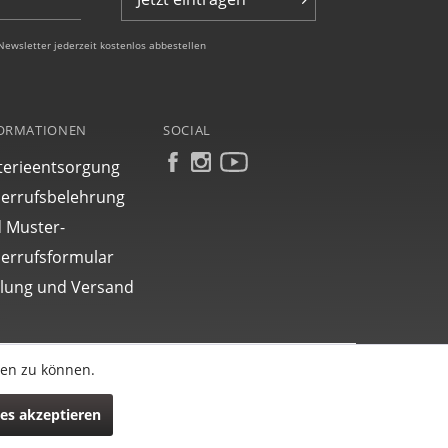
Newsletter jederzeit kostenlos abbestellen
ORMATIONEN
SOCIAL
terieentsorgung
errufsbelehrung
 Muster-
errufsformular
lung und Versand
ten zu können.
Aktiv
es akzeptieren
Top
Inaktiv