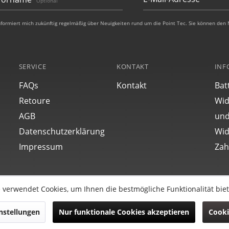
Optional
nformiert mich zukünftig regelmäßig über Neuigkeiten rund um die Point Tec. Sie können den 
SERVICE
KONTAKT
INF
FAQs
Kontakt
Bat
Retoure
Wid
AGB
und
Datenschutzerklärung
Wid
Impressum
Zah
 verwendet Cookies, um Ihnen die bestmögliche Funktionalität bie
Vertrag widerrufen
nstellungen
Nur funktionale Cookies akzeptieren
Cooki
Alle Rechte reserviert.
ungen vorbehalten.