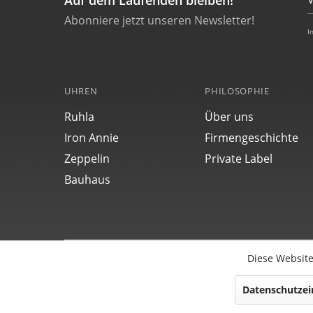
Auf dem Laufenden bleiben!
Abonniere jetzt unseren Newsletter!
I
UHREN
PHILOSOPHIE
Ruhla
Über uns
Iron Annie
Firmengeschichte
Zeppelin
Private Label
Bauhaus
Diese Website
Funktionale
Datenschutzei
Copyright © POINT TEC Products Electronic GmbH | 
Modell-, Kollektions-, Preis- und technische Änder
Marketing