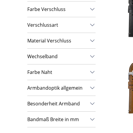
schwarz
Leder
Farbe Verschluss
silber
Verschlussart
Dornschließe
Material Verschluss
Edelstahl
Wechselband
Ja
Farbe Naht
weiß
Armbandoptik allgemein
Glattleder
Besonderheit Armband
Bandmaß Breite in mm
20