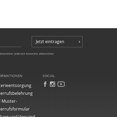
Jetzt eintragen
Newsletter jederzeit kostenlos abbestellen
ORMATIONEN
SOCIAL
terieentsorgung
errufsbelehrung
 Muster-
errufsformular
lung und Versand