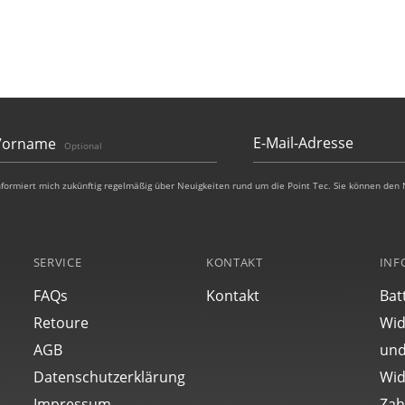
Vorname
Optional
nformiert mich zukünftig regelmäßig über Neuigkeiten rund um die Point Tec. Sie können den 
SERVICE
KONTAKT
INF
FAQs
Kontakt
Bat
Retoure
Wid
AGB
und
Datenschutzerklärung
Wid
Impressum
Zah