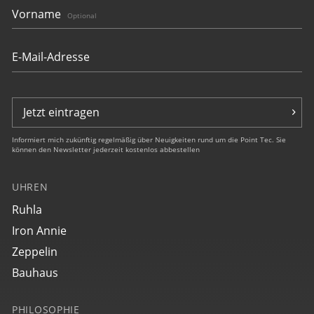
Vorname
Optional
Jetzt eintragen
Informiert mich zukünftig regelmäßig über Neuigkeiten rund um die Point Tec. Sie
können den Newsletter jederzeit kostenlos abbestellen
UHREN
Ruhla
Iron Annie
Zeppelin
Bauhaus
PHILOSOPHIE