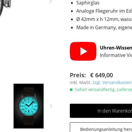
Saphirglas
Analoge Fliegeruhr im E
Ø 42mm x h 12mm, wasser
Made in Germany, eigene
Uhren-Wisse
Informative V
Preis:
€ 649,00
inkl. MwSt.
zzgl. Versandkosten
Sofort versandfertig, Lieferze
In den Warenko
Bedienungsanleitung her