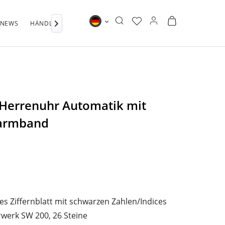
NEWS
HÄNDLERSUCHE
WEITERE BRANDS

Bauhaus DE
 Herrenuhr Automatik mit
armband
es Ziffernblatt mit schwarzen Zahlen/Indices
werk SW 200, 26 Steine