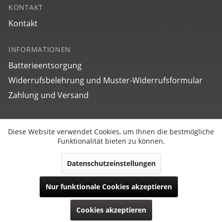
KONTAKT
Kontakt
INFORMATIONEN
27705
bauhaus Aviation Tornado
Batterieentsorgung
Widerrufsbelehrung und Muster-Widerrufsformular
€ 299,00
Zahlung und Versand
SOCIAL
Diese Website verwendet Cookies, um Ihnen die bestmögliche
Aktiv
Funktionale
Funktionalität bieten zu können.
Datenschutzeinstellungen
Inaktiv
Marketing
Vertrag widerrufen
Nur funktionale Cookies akzeptieren
Copyright © POINT TEC Products Electronic GmbH | Alle
Inaktiv
Tracking
27723
Rechte reserviert.
Cookies akzeptieren
bauhaus Aviation Tornado
Modell-, Kollektions-, Preis- und technische Änderungen