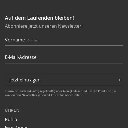
Auf dem Laufenden bleiben!
Abonniere jetzt unseren Newsletter!
27643
bauhaus Aviation Tornado
Vorname
Optional
€ 349,00
Jetzt eintragen
Informiert mich zukünftig regelmäßig über Neuigkeiten rund um die Point Tec. Sie
können den Newsletter jederzeit kostenlos abbestellen
UHREN
27645
Ruhla
bauhaus Aviation Tornado