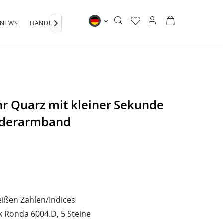
NEWS
HÄNDLERSUCHE
WEITERE BRANDS

Bauhaus DE
r Quarz mit kleiner Sekunde
ederarmband
eißen Zahlen/Indices
 Ronda 6004.D, 5 Steine