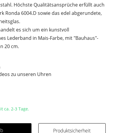
tahl. Höchste Qualitätsansprüche erfüllt auch
rk Ronda 6004.D sowie das edel abgerundete,
heitsglas.
ndelt es sich um ein kunstvoll
hes Lederband in Mais-Farbe, mit "Bauhaus"-
n 20 cm.
n
ideos zu unseren Uhren
it ca. 2-3 Tage.
rb
Produktsicherheit