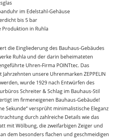
tsglas
banduhr im Edelstahl-Gehäuse
dicht bis 5 bar
 Produktion in Ruhla
ert die Eingliederung des Bauhaus-Gebäudes
erke Ruhla und der darin beheimateten
engeführte Uhren-Firma POINTtec. Das
eit Jahrzehnten unsere Uhrenmarken ZEPPELIN
 werden, wurde 1929 nach Entwürfen des
urbüros Schreiter & Schlag im Bauhaus-Stil
ertigt im firmeneigenen Bauhaus-Gebäude!
ine Sekunde“ versprüht minimalistische Eleganz
trachtung durch zahlreiche Details wie das
latt mit Wölbung, die zweifarbigen Zeiger und
 an dem besonders flachen und geschmeidigen