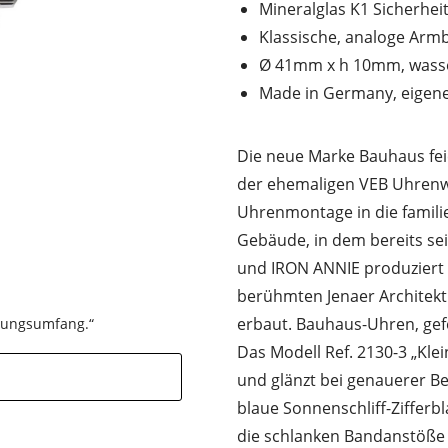
Mineralglas K1 Sicherhei
Klassische, analoge Arm
Ø 41mm x h 10mm, wasser
Made in Germany, eigene
Die neue Marke Bauhaus fei
der ehemaligen VEB Uhrenw
Uhrenmontage in die famili
Gebäude, in dem bereits s
und IRON ANNIE produziert
berühmten Jenaer Architekt
erbaut. Bauhaus-Uhren, gef
stungsumfang.“
Das Modell Ref. 2130-3 „Kle
und glänzt bei genauerer Be
blaue Sonnenschliff-Zifferb
die schlanken Bandanstöße