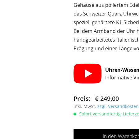
Gehäuse aus poliertem Edels
das Schweizer Quarz-Uhrwe
speziell gehärtete K1-Sicher
Bei dem Armband der Uhr ha
handgearbeitetes italienisc
Prägung und einer Länge vo
Uhren-Wisse
Informative V
Preis:
€ 249,00
inkl. MwSt.
zzgl. Versandkosten
Sofort versandfertig, Lieferze
In den Warenko