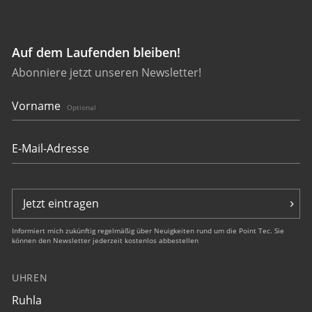
Auf dem Laufenden bleiben!
Abonniere jetzt unseren Newsletter!
20372
bauhaus Dessau
Vorname
Optional
€ 249,00
Jetzt eintragen
Informiert mich zukünftig regelmäßig über Neuigkeiten rund um die Point Tec. Sie
können den Newsletter jederzeit kostenlos abbestellen
UHREN
20373
Ruhla
bauhaus Dessau