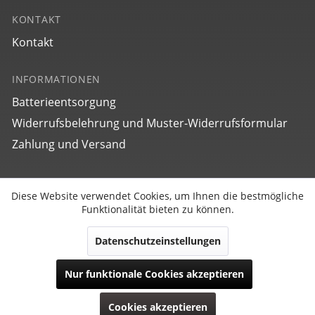
KONTAKT
Kontakt
INFORMATIONEN
2037M3
bauhaus Dessau
Batterieentsorgung
Widerrufsbelehrung und Muster-Widerrufsformular
€ 249,00
Zahlung und Versand
SOCIAL
Diese Website verwendet Cookies, um Ihnen die bestmögliche
Aktiv
Funktionale
Funktionalität bieten zu können.
Datenschutzeinstellungen
Inaktiv
Marketing
Vertrag widerrufen
Nur funktionale Cookies akzeptieren
Copyright © POINT TEC Products Electronic GmbH | Alle
Inaktiv
Tracking
20603
Rechte reserviert.
Cookies akzeptieren
bauhaus Dessau